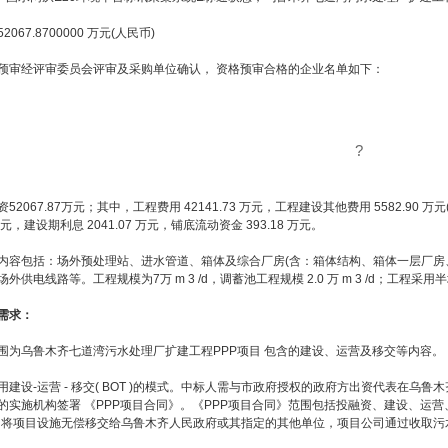
7.8700000 万元(人民币)
经评审委员会评审及采购单位确认， 资格预审合格的企业名单如下：
?
67.87万元；其中，工程费用 42141.73 万元，工程建设其他费用 5582.90 万元(
 万元，建设期利息 2041.07 万元，铺底流动资金 393.18 万元。
包括：场外预处理站、进水管道、箱体及综合厂房(含：箱体结构、箱体一层厂房、
外供电线路等。工程规模为7万 m 3 /d，调蓄池工程规模 2.0 万 m 3 /d；工程采
需求：
乌鲁木齐七道湾污水处理厂扩建工程PPP项目 包含的建设、运营及移交等内容。
-运营 - 移交( BOT )的模式。中标人需与市政府授权的政府方出资代表在乌鲁木
实施机构签署 《PPP项目合同》。《PPP项目合同》范围包括投融资、建设、运营、维
，将项目设施无偿移交给乌鲁木齐人民政府或其指定的其他单位，项目公司通过收取污水