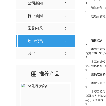
公司新闻
?
预算金额：5206
?
行业新闻
该项目资格预审
常见问题
热点资讯
项目概况：
?
本项目总投资520
其他
备费 1908.99
?
本工程建设内容
热及通风系统、场
?
推荐产品
采购范围和
?
本次采购范围为
?
本项目拟采用建设
公司与政府授权的
年)，合同期满
?