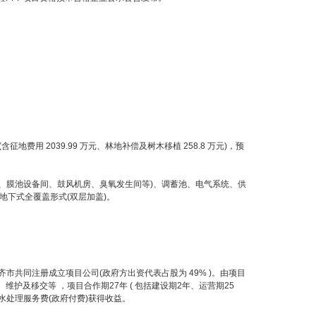
含征地费用 2039.99 万元、林地补偿及树木移植 258.8 万元)，预
膜池设备间、鼓风机房、臭氧发生间等)、调蓄池、电气系统、供
用半地下式全覆盖形式(双层加盖)。
齐市共同注册成立项目公司(政府方出资代表占股为 49% )。由项目
护及移交等 ，项目合作期27年 ( 包括建设期2年、运营期25
处理服务费(政府付费)获得收益。