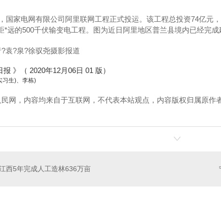
，国家电网有限公司阿里联网工程正式投运。该工程总投资74亿元，
距*远的500千伏输变电工程。图为近日阿里地区普兰县境内已经完
袁?泉?徐驭尧摄影报道
》（ 2020年12月06日 01 版）
实习生)、李栋)
人民网，内容均来自于互联网，不代表本站观点，内容版权归属原作
江西5年完成人工造林636万亩