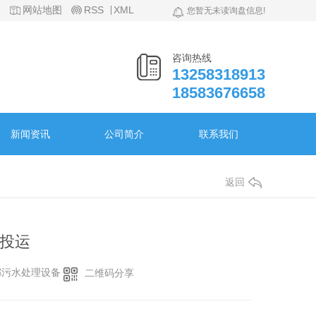
网站地图
RSS
XML
您暂无未读询盘信息!
咨询热线
13258318913
18583676658
新闻资讯
公司简介
联系我们
返回
投运
都污水处理设备
二维码分享